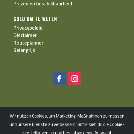
Prijzen en beschikbaarheid
GOED OM TE WETEN
Privacybeleid
Disclaimer
Routeplanner
Belangrijk
Wir nutzen Cookies, um Marketing-Maßnahmen zu messen
Website powered by:
tincup.partners
|
©
und unsere Dienste zu verbessern. Bitte sieh dir die Cookie-
2022 Wildnishaus
Einstellungen an und bestätige deine Auswahl.